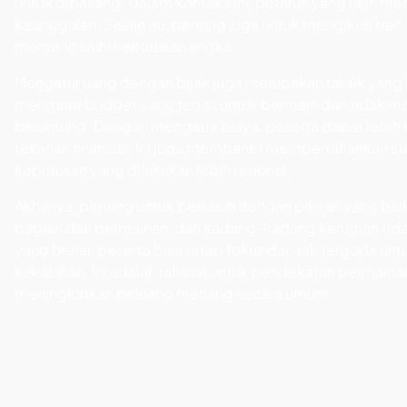
untuk dipasang. Dalam konteks ini, petaruh yang rajin 
keunggulan. Selain itu, penting juga untuk mengikuti tren t
memengaruhi keputusan angka.
Mengatur uang dengan bijak juga merupakan taktik yang 
mengatur budget yang tegas untuk bermain dan tidak me
beruntung. Dengan mengatur biaya, peserta dapat lebih
tekanan finansial. Ini juga membantu mempertahankan sta
keputusan yang dilakukan lebih rasional.
Akhirnya, penting untuk bertaruh dengan pikiran yang bai
bagian dari permainan, dan kadang-kadang kerugian tid
yang benar, peserta bisa tetap fokus dan tak tergoda u
kekalahan. Ini adalah rahasia untuk pendekatan permaina
meningkatkan peluang menang secara umum.