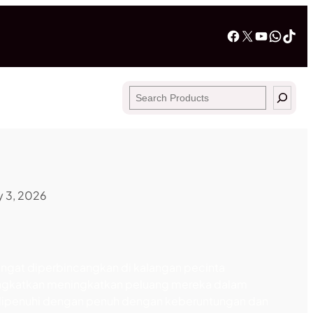
Facebook
X
YouTub
What
Tik
Search
y 3, 2026
angat diperbincangkan di kalangan pecinta
ingkatkan meningkatkan peluang mereka dalam
 dipenuhi dengan penuh dengan keberuntungan dan