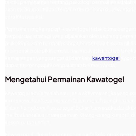
taktik, pemahaman tentang psikologi permainan adalah kun
akan mengupas tuntas tentang trik menang di kawanto
cara kita beraksi.
Permainan angka seperti kawantogel tidak cuma bergantu
berpikir dan strategi yang dijalankan oleh seorang pe
psikologi dalam bermain sangat berpengaruh pada pili
mengenali pola pikir, emosi, dan motivasi di setiap lan
kemenangan yang sangat diidamkan.
kawantogel
Ayo kit
dapat memengaruhi pengalaman bermain Anda.
Mengetahui Permainan Kawatogel
Kawatogel adalah salah satu jenis aktivitas angka yang s
ini menawarkan kesempatan dalam meraih penghargaan t
Dalam konteks ini, kawantogel bukan hanya sekedar akti
melibatkan relasi antara pemain. Orang-orang kumpul, 
kesempatan unduh.
Kawan togel, di sisi lain, mengacu pada kelompok pemai