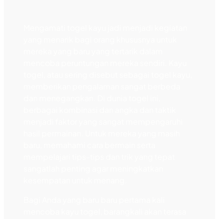
Mengamati togel kayu jadi menjadi kegiatan
yang menarik bagi orang khususnya untuk
mereka yang baru yang tertarik dalam
mencoba peruntungan mereka sendiri. Kayu
togel, atau sering disebut sebagai togel kayu,
memberikan pengalaman sangat berbeda
dan menegangkan. Di dunia togel ini,
berbagai kombinasi dan angka dan taktik
menjadi faktor yang sangat mempengaruhi
hasil permainan. Untuk mereka yang masih
baru, memahami cara bermain serta
mempelajari tips-tips dan trik yang tepat
sangatlah penting agar meningkatkan
kesempatan untuk menang.
Bagi Anda yang baru baru pertama kali
mencoba kayu togel, barangkali akan terasa