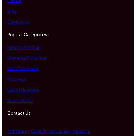
Career
Blog
Contact Us
Popular Categories
Men's Collection
Women's Collection
Kid's Collection
Footwear
Ladies Handbag
Smart Watch
Contact Us
14th Street, Caltech, New Jersey, Alabama