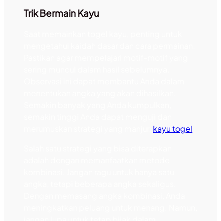
Trik Bermain Kayu
Saat memainkan togel kayu, penting untuk
mengetahui kaidah dasar dan cara permainan.
Pastikan agar mempelajari motif-motif yang
sering muncul dalam hasil sebelumnya.
Observasi ini dapat membantu Anda dalam
menentukan angka yang akan dihasilkan.
Semakin banyak yang Anda kumpulkan,
semakin tinggi Anda dapat menguji dan
merumuskan strategi yang manjur.
kayu togel
Salah satu strategi yang bisa diterapkan
adalah dengan memanfaatkan metode
kombinasi. Jangan ragu untuk hanya satu
angka, tetapi beberapa angka sekaligus.
Dengan memasang angka kombinasi, Anda
meningkatkan peluang untuk menang. Namun,
jangan lupa untuk tetap bijak dalam