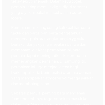
teka-teki yg menarik. Dalam kayu togel,
pemain sering memilih digit-digiti tertentu
yang diyakini bakal muncul dalam output
lotere.
Permainan ini sering sering kali keahlian serta
taktik dari partisipan, serta pengetahuan
mengenai pola atau angka-angka yg suka
berlaku. Banyak yang meyakini bahwa dari
memahami ciri khas permainan ini, para
pemain dapat meningkatkan kesempatan
memenangkan permainan. Di samping itu,
permainan ini juga menjadi arena bagi
berkumpul serta berinteraksi di antara pemain,
yang menciptakan atmosfer yg mengasyikkan
dan membahagiakan.
Sebagai pemula, penting bagi mengenali
fundamental kayu togel sebelum masuk ke
dalamnya. Mengetahui cara permainan, jenis-