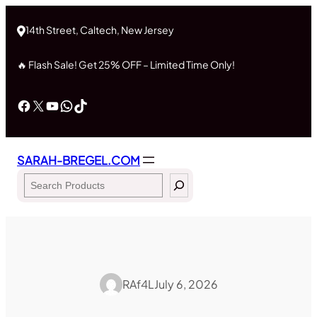
Skip
to
14th Street, Caltech, New Jersey
content
🔥 Flash Sale! Get 25% OFF – Limited Time Only!
Facebook
X
YouTube
WhatsApp
TikTok
SARAH-BREGEL.COM
Search
RAf4L
July 6, 2026