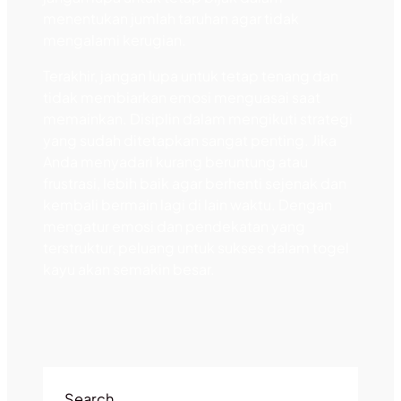
menentukan jumlah taruhan agar tidak
mengalami kerugian.
Terakhir, jangan lupa untuk tetap tenang dan
tidak membiarkan emosi menguasai saat
memainkan. Disiplin dalam mengikuti strategi
yang sudah ditetapkan sangat penting. Jika
Anda menyadari kurang beruntung atau
frustrasi, lebih baik agar berhenti sejenak dan
kembali bermain lagi di lain waktu. Dengan
mengatur emosi dan pendekatan yang
terstruktur, peluang untuk sukses dalam togel
kayu akan semakin besar.
Search