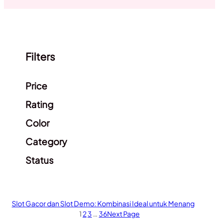
Filters
Clear filters
Price
Rating
Color
Category
Status
Slot Gacor dan Slot Demo: Kombinasi Ideal untuk Menang
1
2
3
…
36
Next Page